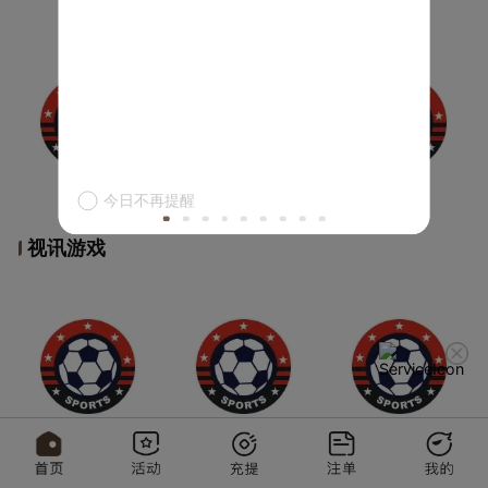
今日不再提醒
视讯游戏