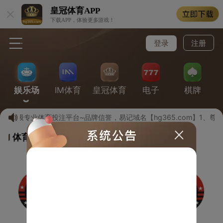
皇冠体育
APP
下载APP，体验更多游戏！
登录
注册
娱乐场
IM体育
皇冠体育
电子
棋牌
球顶级专业体育投注平台~品牌信誉，易记域名【hg365.com】1、
体育游戏